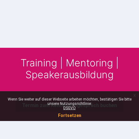
Training | Mentoring |
Speakerausbildung
x
Wenn Sie weiter auf dieser Webseite arbeiten möchten, bestätigen Sie bitte
unsere Nutzungsrichtlinie:
Termin zum Kennenlerngespräch buchen
DSGVO
Fortsetzen
Sie sind nicht angemeldet. (
Anmelden
)