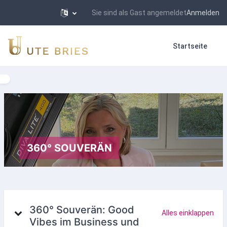
Sie sind als Gast angemeldet
Anmelden
Zum Hauptinhalt
Startseite
Kursindex öffnen
360° SOUVERÄN
Kursthemen
360° Souverän: Good
Alles einklappen
Vibes im Business und